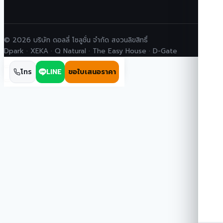
© 2026 บริษัท ดอลลี่ โซลูชั่น จำกัด สงวนลิขสิทธิ์
Dpark · XEKA · Q Natural · The Easy House · D-Gate
โทร
LINE
ขอใบเสนอราคา