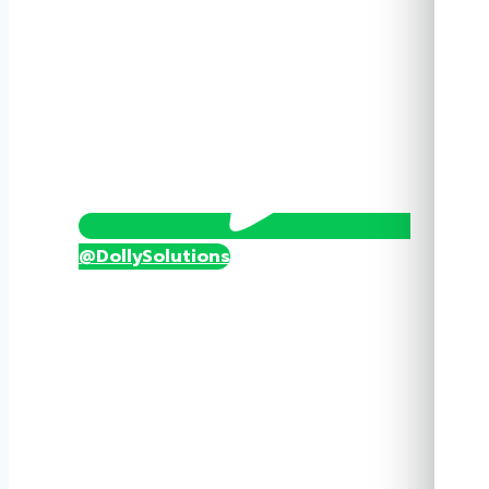
@DollySolutions