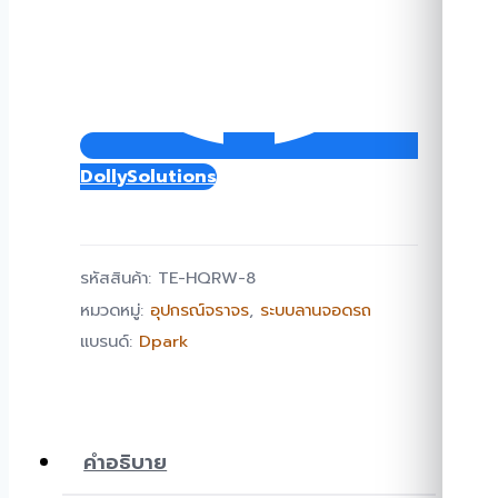
DollySolutions
รหัสสินค้า:
TE-HQRW-8
หมวดหมู่:
อุปกรณ์จราจร
,
ระบบลานจอดรถ
แบรนด์:
Dpark
คำอธิบาย