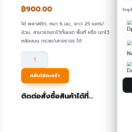
฿
900.00
โซลู
โซ่ พลาสติก, หนา 6 มม., ยาว 25 เมตร/
ม้วน, สามารถเอาไว้กั้นเขต พื้นที่ หรือ เอาไว้
คล้องบน กรวย/เสาจราจร ได้
จำนวน
PE
Chain
หยิบใส่ตะกร้า
โซ่
พลาสติก
ติดต่อสั่งซื้อสินค้าได้ที่…
6mm
TE-
HQRW-
8
ชิ้น