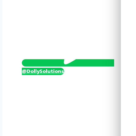
@DollySolutions