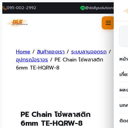
095-002-2992
@dollysolutions
Skip
to
Home
/
สินค้าของเรา
/
ระบบลานจอดรถ
/
content
หน้
อุปกรณ์จราจร
/
PE Chain โซ่พลาสติก
6mm TE-HQRW-8
เกี่
ผลง
บท
PE Chain โซ่พลาสติก
ติด
6mm TE-HQRW-8