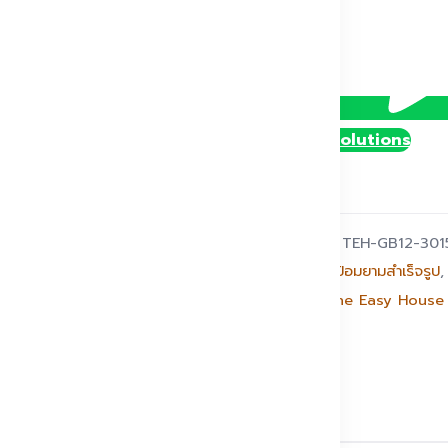
@DollySolutions
รหัสสินค้า:
TEH-GB12-301
หมวดหมู่:
ป้อมยามสำเร็จรูป
แบรนด์:
The Easy House