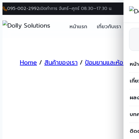
095-002-2992
เปิดทำการ จันทร์–ศุกร์ 08:30–17:30 น.
หน้าแรก
เกี่ยวกับเรา
โซล
Skip
to
Home
/
สินค้าของเรา
/
ป้อมยามและห้องน้ำ
/
content
หน้
เกี่
ผลง
บท
ติด