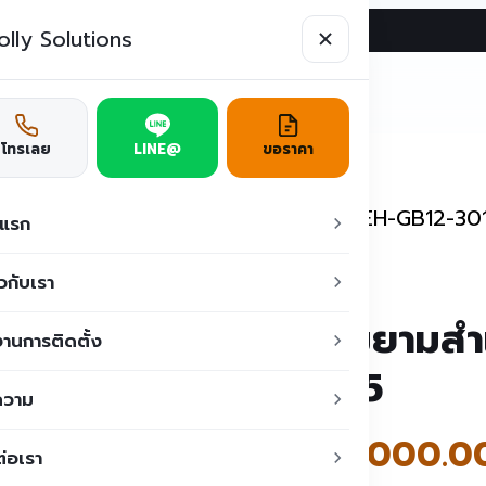
ผลงาน
บทความ
ติดต่อเรา
ูชั่น
โทรเลย
LINE@
ขอราคา
ป้อมยามสำเร็จรูป
/
ป้อมยามสำเร็จรูป TEH-GB12-30
าแรก
ยวกับเรา
ป้อมยามสำ
านการติดตั้ง
3015
ความ
฿
87,000.0
ต่อเรา