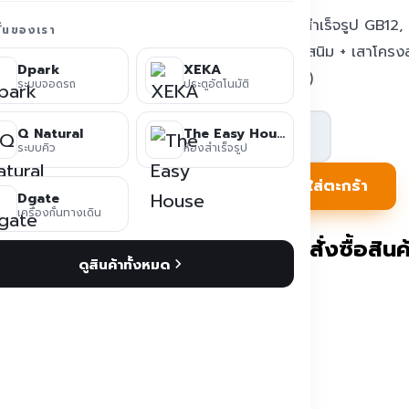
ป้อมยามสำเร็จรูป GB12, 
ชั่นของเรา
วาไนซ์กันสนิม + เสาโครงส
Dpark
XEKA
ธรรมชาติ)
ระบบจอดรถ
ประตูอัตโนมัติ
จำนวน
Q Natural
The Easy House
ป้อม
ระบบคิว
ห้องสำเร็จรูป
ยาม
หยิบใส่ตะกร้า
Dgate
สำเร็จรูป
เครื่องกั้นทางเดิน
TEH-
ติดต่อสั่งซื้อสินค้
ดูสินค้าทั้งหมด
GB12-
3015
ชิ้น