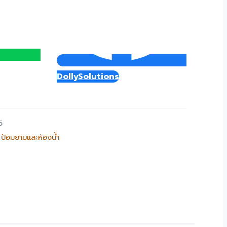
DollySolutions
5
,
ป้อมยามและห้องน้ำ