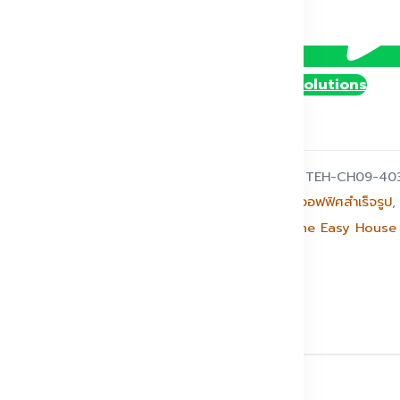
@DollySolutions
รหัสสินค้า:
TEH-CH09-40
หมวดหมู่:
ออฟฟิศสำเร็จรูป
แบรนด์:
The Easy House
่า 2.4 เมตร