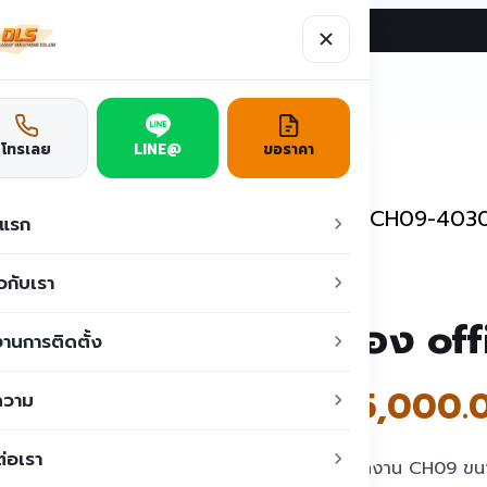
ผลงาน
บทความ
ติดต่อเรา
ูชั่น
โทรเลย
LINE@
ขอราคา
ออฟฟิศสำเร็จรูป
/
ตู้ ห้อง office TEH-CH09-403
าแรก
ยวกับเรา
ตู้ ห้อง 
านการติดตั้ง
฿
105,000.
ความ
ต่อเรา
ป้อมสำนักงาน CH09 ขนาด