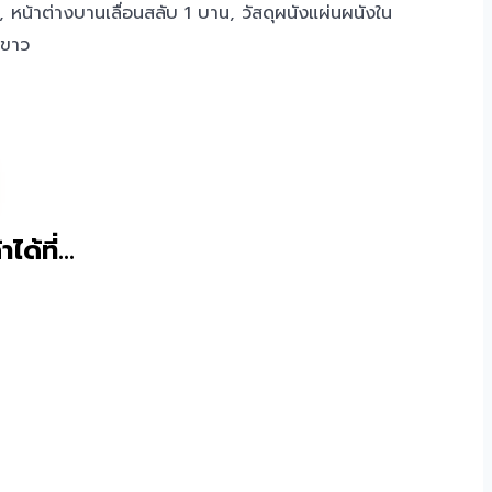
ง, หน้าต่างบานเลื่อนสลับ 1 บาน, วัสดุผนังแผ่นผนังใน
ีขาว
าได้ที่…