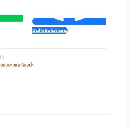
DollySolutions
30
,
ป้อมยามและห้องน้ำ