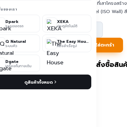
สนิม ทาสี ที่เสาโครงสร้า
ชั่นของเรา
ESP Panel (ISO Wall) ส
Dpark
XEKA
จำนวน
ระบบจอดรถ
ประตูอัตโนมัติ
ตู้
Q Natural
The Easy House
ห้อง
หยิบใส่ตะกร้า
ระบบคิว
ห้องสำเร็จรูป
office
TEH-
Dgate
ติดต่อสั่งซื้อสินค้
เครื่องกั้นทางเดิน
CH09-
4030
ดูสินค้าทั้งหมด
ชิ้น