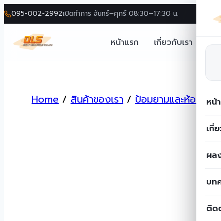
095-002-2992
เปิดทำการ จันทร์–ศุกร์ 08:30–17:30 น.
หน้าแรก
เกี่ยวกับเรา
โซล
Skip
to
Home
/
สินค้าของเรา
/
ป้อมยามและห้องน้ำ
/
content
หน้
เกี่
ผลง
บท
ติด