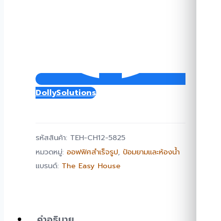
DollySolutions
รหัสสินค้า:
TEH-CH12-5825
หมวดหมู่:
ออฟฟิศสำเร็จรูป
,
ป้อมยามและห้องน้ำ
แบรนด์:
The Easy House
คำอธิบาย