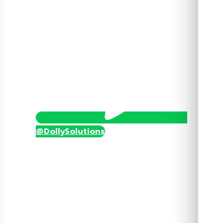
5825
ชิ้น
@DollySolutions