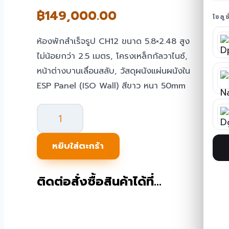
฿
149,000.00
โซลู
ห้องพักสำเร็จรูป CH12 ขนาด 5.8×2.48 สูง
ไม่น้อยกว่า 2.5 เมตร, โครงเหล็กกัลวาไนซ์,
หน้าต่างบานเลื่อนสลับ, วัสดุผนังแผ่นผนังใน
ESP Panel (ISO Wall) สีขาว หนา 50mm
จำนวน
ตู้
Folding
หยิบใส่ตะกร้า
office
แบบ
ติดต่อสั่งซื้อสินค้าได้ที่…
พับ
ได้
TEH-
CH12-