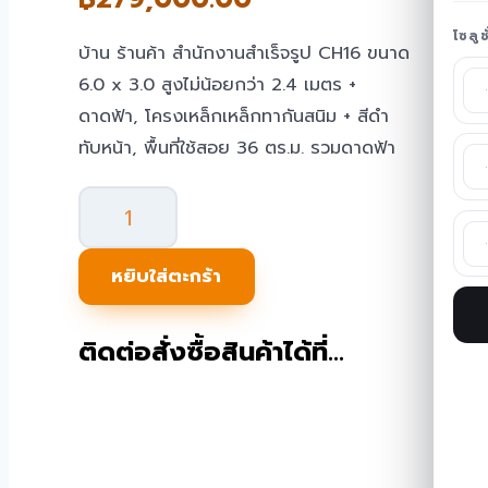
โซลู
บ้าน ร้านค้า สำนักงานสำเร็จรูป CH16 ขนาด
6.0 x 3.0 สูงไม่น้อยกว่า 2.4 เมตร +
ดาดฟ้า, โครงเหล็กเหล็กทากันสนิม + สีดำ
ทับหน้า, พื้นที่ใช้สอย 36 ตร.ม. รวมดาดฟ้า
จำนวน
บ้าน/
ร้าน
หยิบใส่ตะกร้า
ค้า
สำเร็จรูป
ติดต่อสั่งซื้อสินค้าได้ที่…
มี
ดาดฟ้า
TEH-
CH16-
6030