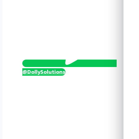
ชิ้น
@DollySolutions