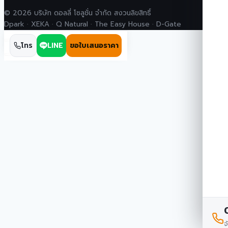
© 2026 บริษัท ดอลลี่ โซลูชั่น จำกัด สงวนลิขสิทธิ์
Dpark · XEKA · Q Natural · The Easy House · D-Gate
โทร
LINE
ขอใบเสนอราคา
จ