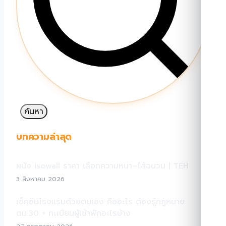
ค้นหา
บทความล่าสุด
ผนัง isowall ราคา เลือกความหนา–ไส้ฉนวน | TEH
3 สิงหาคม 2026
เช็คอินโรงแรมด้วยตนเอง คืออะไร ต้องรู้กฎหมาย
ตม.30 + ทะเบียนผู้เข้าพักอะไรบ้าง