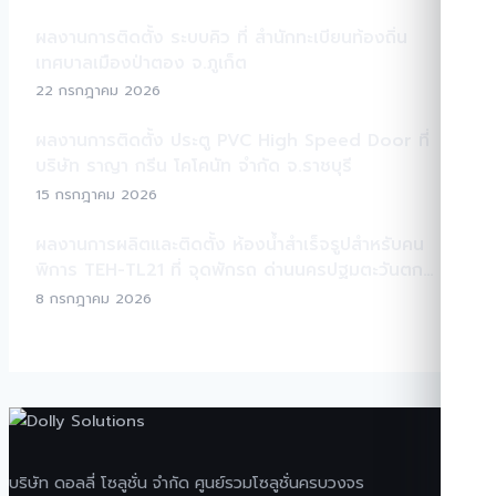
ผลงานการติดตั้ง ระบบคิว ที่ สำนักทะเบียนท้องถิ่น
เทศบาลเมืองป่าตอง จ.ภูเก็ต
22 กรกฎาคม 2026
ผลงานการติดตั้ง ประตู PVC High Speed Door ที่
บริษัท ราญา กรีน โคโคนัท จำกัด จ.ราชบุรี
15 กรกฎาคม 2026
ผลงานการผลิตและติดตั้ง ห้องน้ำสำเร็จรูปสำหรับคน
พิการ TEH-TL21 ที่ จุดพักรถ ด่านนครปฐมตะวันตก
มอเตอร์เวย์ M81
8 กรกฎาคม 2026
บริษัท ดอลลี่ โซลูชั่น จำกัด ศูนย์รวมโซลูชั่นครบวงจร