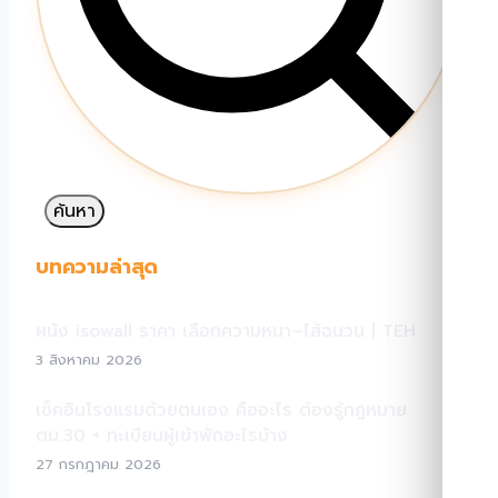
ค้นหา
บทความล่าสุด
ผนัง isowall ราคา เลือกความหนา–ไส้ฉนวน | TEH
3 สิงหาคม 2026
เช็คอินโรงแรมด้วยตนเอง คืออะไร ต้องรู้กฎหมาย
ตม.30 + ทะเบียนผู้เข้าพักอะไรบ้าง
27 กรกฎาคม 2026