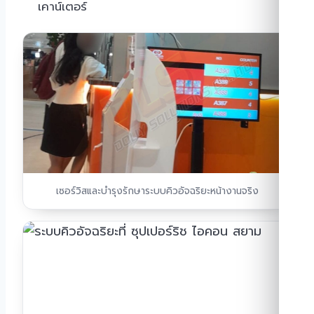
เคาน์เตอร์
เซอร์วิสและบำรุงรักษาระบบคิวอัจฉริยะหน้างานจริง