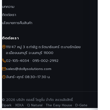
บทความ
ติดต่อเรา
นโยบายการคืนสินค้า
ติดต่อเรา
111/47 หมู่ 3 ซ.ท่าอิฐ ถ.รัตนาธิเบศร์ ต.บางรักน้อย
อ.เมืองนนทบุรี จ.นนทบุรี 11000
02-105-4034
·
095-002-2992
sales@dollysolutions.com
จันทร์–ศุกร์ 08:30–17:30 น.
© 2026 บริษัท ดอลลี่ โซลูชั่น จำกัด สงวนลิขสิทธิ์
Dpark · XEKA · Q Natural · The Easy House · D-Gate