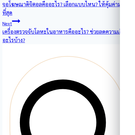
จอโฆษณาดิจิตอลคืออะไร? เลือกแบบไหน? ให้คุ้มค่ามาก
เรื่อง
ที่สุด
Next
เครื่องตรวจจับโลหะในอาหารคืออะไร? ช่วยลดความเสี่ยง
อะไรบ้าง?